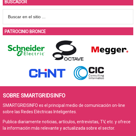
BUSCADOR
PATROCINIO BRONCE
SOBRE SMARTGRIDSINFO
SMARTGRIDSINFO es el principal medio de comunicación on-line
sobre las Redes Eléctricas Inteligentes.
Publica diariamente noticias, artículos, entrevistas, TV, etc. y ofrece
la información más relevante y actualizada sobre el sector.