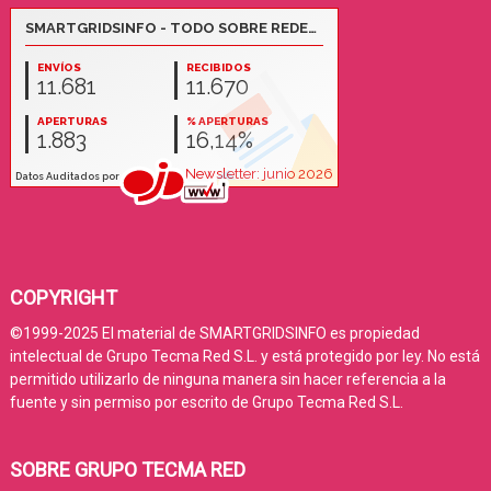
COPYRIGHT
©1999-2025 El material de SMARTGRIDSINFO es propiedad
intelectual de Grupo Tecma Red S.L. y está protegido por ley. No está
permitido utilizarlo de ninguna manera sin hacer referencia a la
fuente y sin permiso por escrito de Grupo Tecma Red S.L.
SOBRE GRUPO TECMA RED