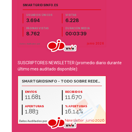
SUSCRIPTORES NEWSLETTER (promedio diario durante
último mes auditado disponible):