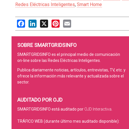
Redes Eléctricas Inteligentes
,
Smart Home
Facebook
LinkedIn
X
Pinterest
Email
SOBRE SMARTGRIDSINFO
SMARTGRIDSINFO es el principal medio de comunicación
on-line sobre las Redes Eléctricas Inteligentes.
Publica diariamente noticias, artículos, entrevistas, TV, etc. y
ofrece la información más relevante y actualizada sobre el
sector.
AUDITADO POR OJD
SMARTGRIDSINFO está auditado por
OJD Interactiva
.
TRÁFICO WEB (durante último mes auditado disponible):