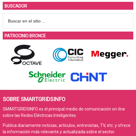
BUSCADOR
PATROCINIO BRONCE
SOBRE SMARTGRIDSINFO
SMARTGRIDSINFO es el principal medio de comunicación on-line
sobre las Redes Eléctricas Inteligentes.
Publica diariamente noticias, artículos, entrevistas, TV, etc. y ofrece
la información más relevante y actualizada sobre el sector.