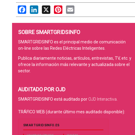
Facebook
LinkedIn
X
Pinterest
Email
SOBRE SMARTGRIDSINFO
SMARTGRIDSINFO es el principal medio de comunicación
on-line sobre las Redes Eléctricas Inteligentes.
Publica diariamente noticias, artículos, entrevistas, TV, etc. y
ofrece la información más relevante y actualizada sobre el
sector.
AUDITADO POR OJD
SMARTGRIDSINFO está auditado por
OJD Interactiva
.
TRÁFICO WEB (durante último mes auditado disponible):