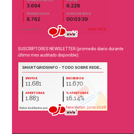
SUSCRIPTORES NEWSLETTER (promedio diario durante
último mes auditado disponible):