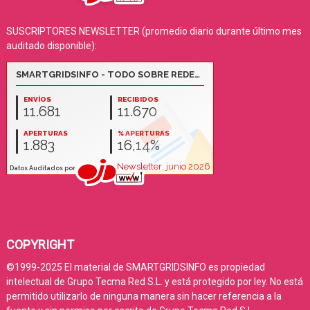
SUSCRIPTORES NEWSLETTER (promedio diario durante último mes
auditado disponible):
COPYRIGHT
©1999-2025 El material de SMARTGRIDSINFO es propiedad
intelectual de Grupo Tecma Red S.L. y está protegido por ley. No está
permitido utilizarlo de ninguna manera sin hacer referencia a la