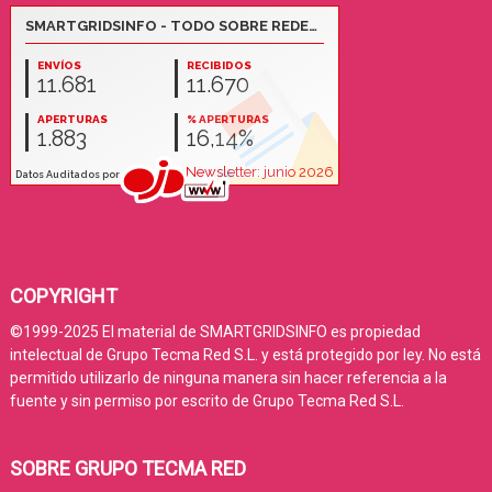
COPYRIGHT
©1999-2025 El material de SMARTGRIDSINFO es propiedad
intelectual de Grupo Tecma Red S.L. y está protegido por ley. No está
permitido utilizarlo de ninguna manera sin hacer referencia a la
fuente y sin permiso por escrito de Grupo Tecma Red S.L.
SOBRE GRUPO TECMA RED