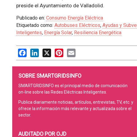
preside el Ayuntamiento de Valladolid.
Publicado en:
Consumo Energía Eléctrica
Etiquetado como:
Autobuses Eléctricos
,
Ayudas y Subve
Inteligentes
,
Energía Solar
,
Resiliencia Energética
Facebook
LinkedIn
X
Pinterest
Email
SOBRE SMARTGRIDSINFO
SMARTGRIDSINFO es el principal medio de comunicación
on-line sobre las Redes Eléctricas Inteligentes.
Publica diariamente noticias, artículos, entrevistas, TV, etc. y
ofrece la información más relevante y actualizada sobre el
sector.
AUDITADO POR OJD