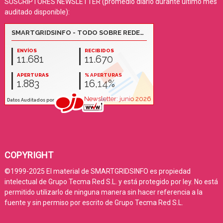
SUSCRIPTORES NEWSLETTER (promedio diario durante último mes
auditado disponible):
COPYRIGHT
©1999-2025 El material de SMARTGRIDSINFO es propiedad
intelectual de Grupo Tecma Red S.L. y está protegido por ley. No está
permitido utilizarlo de ninguna manera sin hacer referencia a la
fuente y sin permiso por escrito de Grupo Tecma Red S.L.