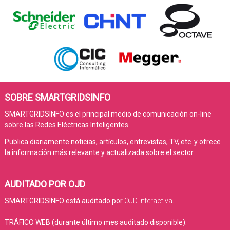
SOBRE SMARTGRIDSINFO
SMARTGRIDSINFO es el principal medio de comunicación on-line
sobre las Redes Eléctricas Inteligentes.
Publica diariamente noticias, artículos, entrevistas, TV, etc. y ofrece
la información más relevante y actualizada sobre el sector.
AUDITADO POR OJD
SMARTGRIDSINFO está auditado por
OJD Interactiva
.
TRÁFICO WEB (durante último mes auditado disponible):