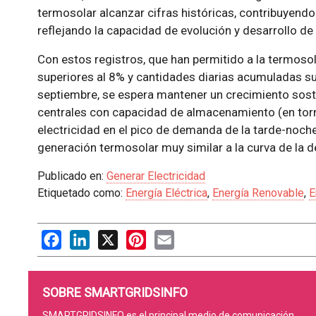
termosolar alcanzar cifras históricas, contribuyendo
reflejando la capacidad de evolución y desarrollo de
Con estos registros, que han permitido a la termoso
superiores al 8% y cantidades diarias acumuladas s
septiembre, se espera mantener un crecimiento soste
centrales con capacidad de almacenamiento (en tor
electricidad en el pico de demanda de la tarde-noc
generación termosolar muy similar a la curva de la 
Publicado en:
Generar Electricidad
Etiquetado como:
Energía Eléctrica
,
Energía Renovable
,
E
Facebook
LinkedIn
X
Pinterest
Email
SOBRE SMARTGRIDSINFO
SMARTGRIDSINFO es el principal medio de comunicación