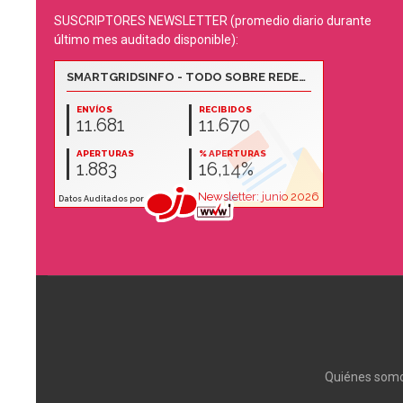
SUSCRIPTORES NEWSLETTER (promedio diario durante
último mes auditado disponible):
Quiénes som