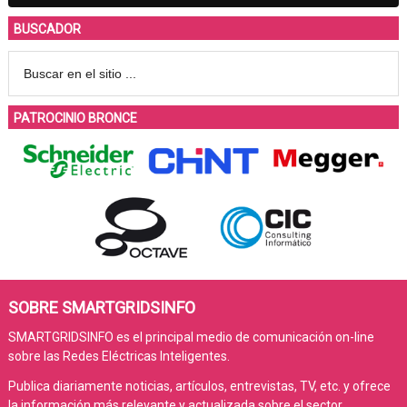
BUSCADOR
PATROCINIO BRONCE
SOBRE SMARTGRIDSINFO
SMARTGRIDSINFO es el principal medio de comunicación on-line
sobre las Redes Eléctricas Inteligentes.
Publica diariamente noticias, artículos, entrevistas, TV, etc. y ofrece
la información más relevante y actualizada sobre el sector.