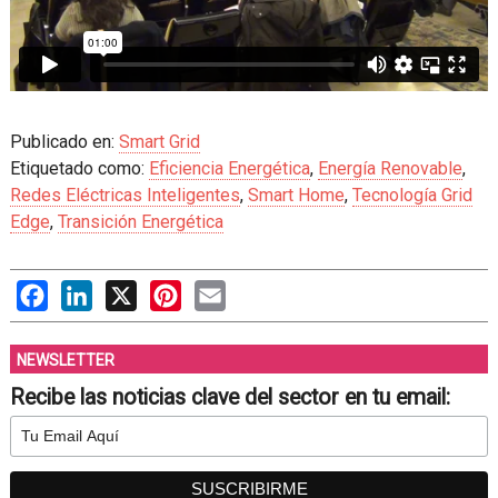
Publicado en:
Smart Grid
Etiquetado como:
Eficiencia Energética
,
Energía Renovable
,
Redes Eléctricas Inteligentes
,
Smart Home
,
Tecnología Grid
Edge
,
Transición Energética
Facebook
LinkedIn
X
Pinterest
Email
NEWSLETTER
Recibe las noticias clave del sector en tu email: