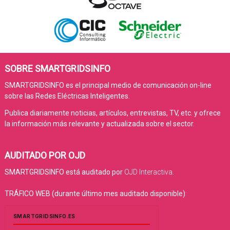
SOBRE SMARTGRIDSINFO
SMARTGRIDSINFO es el principal medio de comunicación on-line
sobre las Redes Eléctricas Inteligentes.
Publica diariamente noticias, artículos, entrevistas, TV, etc. y ofrece
la información más relevante y actualizada sobre el sector.
AUDITADO POR OJD
SMARTGRIDSINFO está auditado por
OJD Interactiva
.
TRÁFICO WEB (durante último mes auditado disponible):