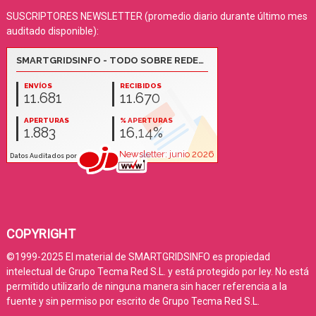
SUSCRIPTORES NEWSLETTER (promedio diario durante último mes
auditado disponible):
COPYRIGHT
©1999-2025 El material de SMARTGRIDSINFO es propiedad
intelectual de Grupo Tecma Red S.L. y está protegido por ley. No está
permitido utilizarlo de ninguna manera sin hacer referencia a la
fuente y sin permiso por escrito de Grupo Tecma Red S.L.