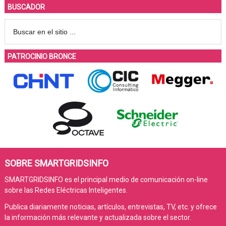
BUSCADOR
PATROCINIO BRONCE
SOBRE SMARTGRIDSINFO
SMARTGRIDSINFO es el principal medio de comunicación on-line
sobre las Redes Eléctricas Inteligentes.
Publica diariamente noticias, artículos, entrevistas, TV, etc. y ofrece
la información más relevante y actualizada sobre el sector.