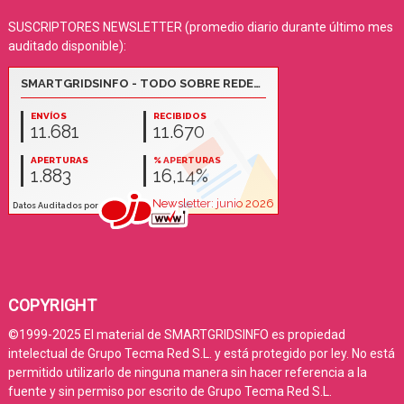
SUSCRIPTORES NEWSLETTER (promedio diario durante último mes
auditado disponible):
COPYRIGHT
©1999-2025 El material de SMARTGRIDSINFO es propiedad
intelectual de Grupo Tecma Red S.L. y está protegido por ley. No está
permitido utilizarlo de ninguna manera sin hacer referencia a la
fuente y sin permiso por escrito de Grupo Tecma Red S.L.