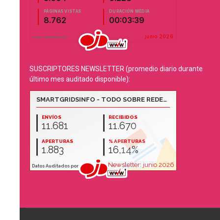
SUSCRIPTORES NEWSLETTER (promedio diario durante
último mes auditado disponible):