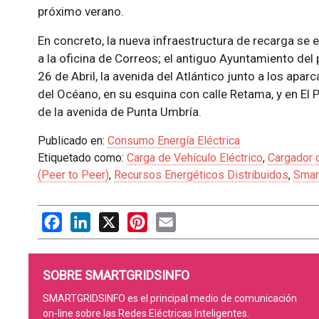
próximo verano.
En concreto, la nueva infraestructura de recarga se 
a la oficina de Correos; el antiguo Ayuntamiento del p
26 de Abril, la avenida del Atlántico junto a los apar
del Océano, en su esquina con calle Retama, y en El Po
de la avenida de Punta Umbría.
Publicado en:
Consumo Energía Eléctrica
Etiquetado como:
Carga de Vehículo Eléctrico
,
Cargador d
(Peer to Peer)
,
Recursos Energéticos Distribuidos
,
Smar
Facebook
LinkedIn
X
Pinterest
Email
SOBRE SMARTGRIDSINFO
SMARTGRIDSINFO es el principal medio de comunicación
on-line sobre las Redes Eléctricas Inteligentes.