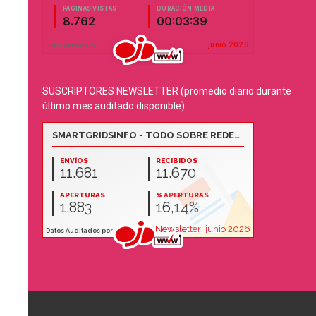
SUSCRIPTORES NEWSLETTER (promedio diario durante
último mes auditado disponible):