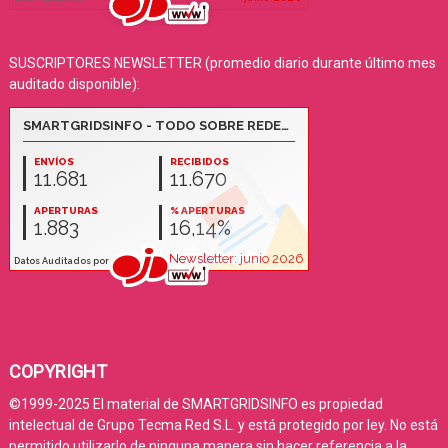
SUSCRIPTORES NEWSLETTER (promedio diario durante último mes
auditado disponible):
COPYRIGHT
©1999-2025 El material de SMARTGRIDSINFO es propiedad
intelectual de Grupo Tecma Red S.L. y está protegido por ley. No está
permitido utilizarlo de ninguna manera sin hacer referencia a la