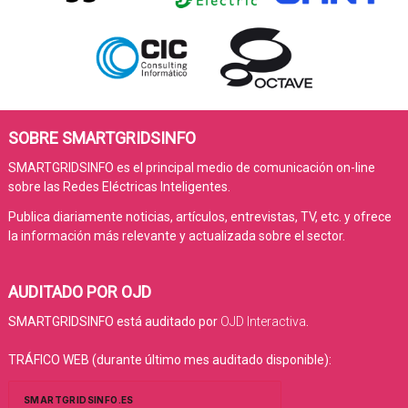
SOBRE SMARTGRIDSINFO
SMARTGRIDSINFO es el principal medio de comunicación on-line
sobre las Redes Eléctricas Inteligentes.
Publica diariamente noticias, artículos, entrevistas, TV, etc. y ofrece
la información más relevante y actualizada sobre el sector.
AUDITADO POR OJD
SMARTGRIDSINFO está auditado por
OJD Interactiva
.
TRÁFICO WEB (durante último mes auditado disponible):