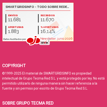
COPYRIGHT
©1999-2025 El material de SMARTGRIDSINFO es propiedad
intelectual de Grupo Tecma Red S.L. y está protegido por ley. No está
permitido utilizarlo de ninguna manera sin hacer referencia a la
fuente y sin permiso por escrito de Grupo Tecma Red S.L.
SOBRE GRUPO TECMA RED