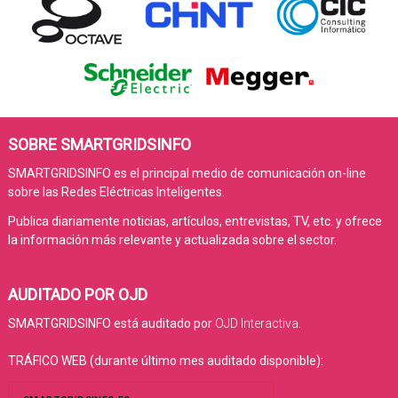
SOBRE SMARTGRIDSINFO
SMARTGRIDSINFO es el principal medio de comunicación on-line
sobre las Redes Eléctricas Inteligentes.
Publica diariamente noticias, artículos, entrevistas, TV, etc. y ofrece
la información más relevante y actualizada sobre el sector.
AUDITADO POR OJD
SMARTGRIDSINFO está auditado por
OJD Interactiva
.
TRÁFICO WEB (durante último mes auditado disponible):