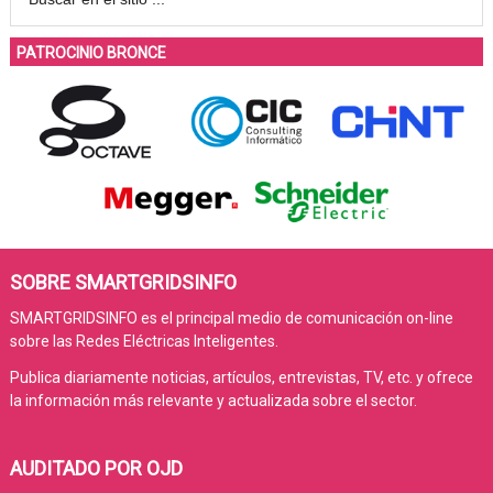
PATROCINIO BRONCE
SOBRE SMARTGRIDSINFO
SMARTGRIDSINFO es el principal medio de comunicación on-line
sobre las Redes Eléctricas Inteligentes.
Publica diariamente noticias, artículos, entrevistas, TV, etc. y ofrece
la información más relevante y actualizada sobre el sector.
AUDITADO POR OJD