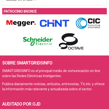
PATROCINIO BRONCE
SOBRE SMARTGRIDSINFO
SMARTGRIDSINFO es el principal medio de comunicación on-line
sobre las Redes Eléctricas Inteligentes.
Publica diariamente noticias, artículos, entrevistas, TV, etc. y ofrece
la información más relevante y actualizada sobre el sector.
AUDITADO POR OJD