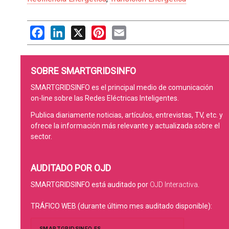
Facebook
LinkedIn
X
Pinterest
Email
SOBRE SMARTGRIDSINFO
SMARTGRIDSINFO es el principal medio de comunicación
on-line sobre las Redes Eléctricas Inteligentes.
Publica diariamente noticias, artículos, entrevistas, TV, etc. y
ofrece la información más relevante y actualizada sobre el
sector.
AUDITADO POR OJD
SMARTGRIDSINFO está auditado por
OJD Interactiva
.
TRÁFICO WEB (durante último mes auditado disponible):