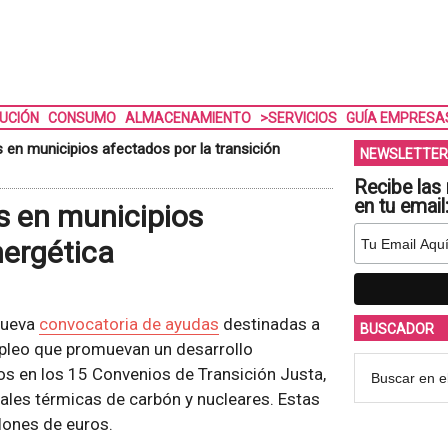
BUCIÓN
CONSUMO
ALMACENAMIENTO
>SERVICIOS
GUÍA EMPRESA
en municipios afectados por la transición
NEWSLETTER
Recibe las 
en tu email
s en municipios
nergética
 nueva
convocatoria de ayudas
destinadas a
BUSCADOR
pleo que promuevan un desarrollo
os en los 15 Convenios de Transición Justa,
rales térmicas de carbón y nucleares. Estas
lones de euros.