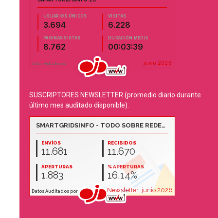
SUSCRIPTORES NEWSLETTER (promedio diario durante
último mes auditado disponible):