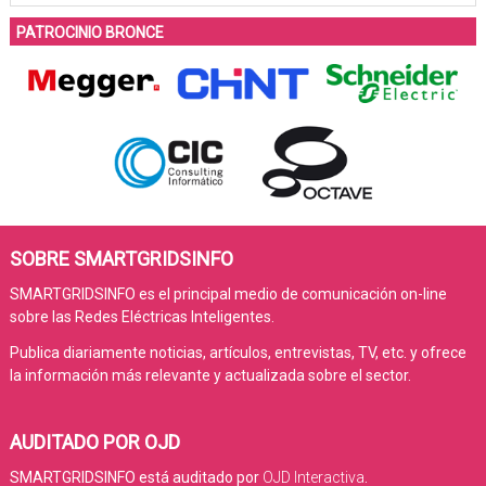
PATROCINIO BRONCE
SOBRE SMARTGRIDSINFO
SMARTGRIDSINFO es el principal medio de comunicación on-line
sobre las Redes Eléctricas Inteligentes.
Publica diariamente noticias, artículos, entrevistas, TV, etc. y ofrece
la información más relevante y actualizada sobre el sector.
AUDITADO POR OJD
SMARTGRIDSINFO está auditado por
OJD Interactiva
.