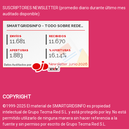
SUSCRIPTORES NEWSLETTER (promedio diario durante último mes
auditado disponible):
COPYRIGHT
©1999-2025 El material de SMARTGRIDSINFO es propiedad
intelectual de Grupo Tecma Red S.L. y está protegido por ley. No está
permitido utilizarlo de ninguna manera sin hacer referencia a la
fuente y sin permiso por escrito de Grupo Tecma Red S.L.