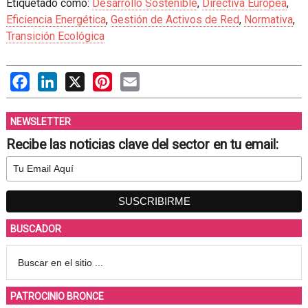
Etiquetado como:
Desarrollo Sostenible
,
Directiva Europea
,
Eficiencia Energética
,
Gestión de Activos de Red
,
Normativa
,
Transición Ecológica
Facebook
LinkedIn
X
Pinterest
Email
NEWSLETTER
Recibe las noticias clave del sector en tu email:
BUSCADOR
PATROCINIO BRONCE