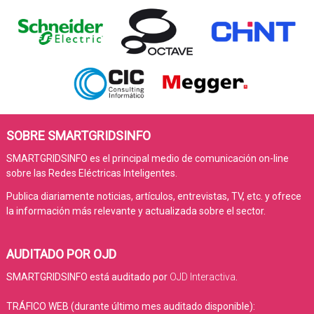
SOBRE SMARTGRIDSINFO
SMARTGRIDSINFO es el principal medio de comunicación on-line
sobre las Redes Eléctricas Inteligentes.
Publica diariamente noticias, artículos, entrevistas, TV, etc. y ofrece
la información más relevante y actualizada sobre el sector.
AUDITADO POR OJD
SMARTGRIDSINFO está auditado por
OJD Interactiva
.
TRÁFICO WEB (durante último mes auditado disponible):