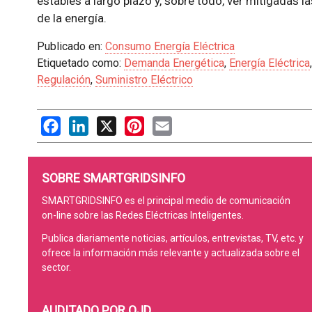
estables a largo plazo y, sobre todo, ver mitigadas l
de la energía.
Publicado en:
Consumo Energía Eléctrica
Etiquetado como:
Demanda Energética
,
Energía Eléctrica
Regulación
,
Suministro Eléctrico
Facebook
LinkedIn
X
Pinterest
Email
SOBRE SMARTGRIDSINFO
SMARTGRIDSINFO es el principal medio de comunicación
on-line sobre las Redes Eléctricas Inteligentes.
Publica diariamente noticias, artículos, entrevistas, TV, etc. y
ofrece la información más relevante y actualizada sobre el
sector.
AUDITADO POR OJD