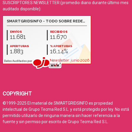
SUSCRIPTORES NEWSLETTER (promedio diario durante último mes
auditado disponible):
COPYRIGHT
©1999-2025 El material de SMARTGRIDSINFO es propiedad
intelectual de Grupo Tecma Red S.L. y está protegido por ley. No está
permitido utilizarlo de ninguna manera sin hacer referencia a la
fuente y sin permiso por escrito de Grupo Tecma Red S.L.