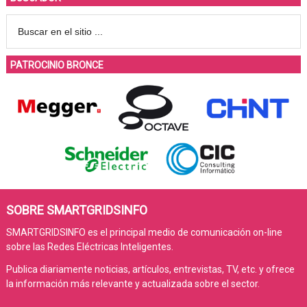
PATROCINIO BRONCE
SOBRE SMARTGRIDSINFO
SMARTGRIDSINFO es el principal medio de comunicación on-line
sobre las Redes Eléctricas Inteligentes.
Publica diariamente noticias, artículos, entrevistas, TV, etc. y ofrece
la información más relevante y actualizada sobre el sector.