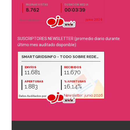
SUSCRIPTORES NEWSLETTER (promedio diario durante
último mes auditado disponible):