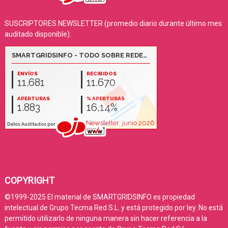
SUSCRIPTORES NEWSLETTER (promedio diario durante último mes
auditado disponible):
COPYRIGHT
©1999-2025 El material de SMARTGRIDSINFO es propiedad
intelectual de Grupo Tecma Red S.L. y está protegido por ley. No está
permitido utilizarlo de ninguna manera sin hacer referencia a la