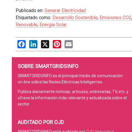
Publicado en:
Generar Electricidad
Etiquetado como:
Desarrollo Sostenible
,
Emisiones CO2
Renovable
,
Energía Solar
Facebook
LinkedIn
X
Pinterest
Email
SOBRE SMARTGRIDSINFO
SMARTGRIDSINFO es el principal medio de comunicación
on-line sobre las Redes Eléctricas Inteligentes.
Publica diariamente noticias, artículos, entrevistas, TV, etc. y
ofrece la información más relevante y actualizada sobre el
sector.
AUDITADO POR OJD
SMARTGRIDSINFO está auditado por
OJD Interactiva
.