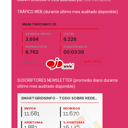
TRÁFICO WEB (durante último mes auditado disponible):
SUSCRIPTORES NEWSLETTER (promedio diario durante
último mes auditado disponible):