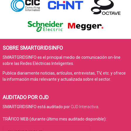
SOBRE SMARTGRIDSINFO
SMARTGRIDSINFO es el principal medio de comunicación on-line
sobre las Redes Eléctricas Inteligentes.
Publica diariamente noticias, artículos, entrevistas, TV, etc. y ofrece
la información más relevante y actualizada sobre el sector.
AUDITADO POR OJD
SMARTGRIDSINFO está auditado por
OJD Interactiva
.
TRÁFICO WEB (durante último mes auditado disponible):