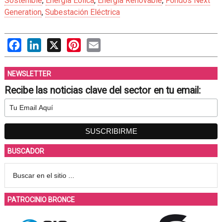
Sostenible
,
Energía Eólica
,
Energía Renovable
,
Fondos Next
Generation
,
Subestación Eléctrica
Facebook
LinkedIn
X
Pinterest
Email
NEWSLETTER
Recibe las noticias clave del sector en tu email:
BUSCADOR
PATROCINIO BRONCE