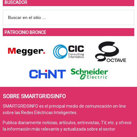
BUSCADOR
PATROCINIO BRONCE
SOBRE SMARTGRIDSINFO
SMARTGRIDSINFO es el principal medio de comunicación on-line
sobre las Redes Eléctricas Inteligentes.
Publica diariamente noticias, artículos, entrevistas, TV, etc. y ofrece
la información más relevante y actualizada sobre el sector.