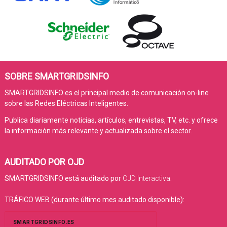
SOBRE SMARTGRIDSINFO
SMARTGRIDSINFO es el principal medio de comunicación on-line
sobre las Redes Eléctricas Inteligentes.
Publica diariamente noticias, artículos, entrevistas, TV, etc. y ofrece
la información más relevante y actualizada sobre el sector.
AUDITADO POR OJD
SMARTGRIDSINFO está auditado por
OJD Interactiva
.
TRÁFICO WEB (durante último mes auditado disponible):