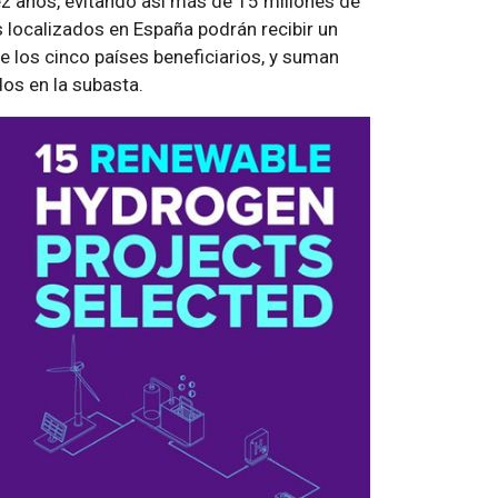
z años, evitando así más de 15 millones de
localizados en España podrán recibir un
e los cinco países beneficiarios, y suman
os en la subasta.