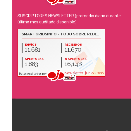
SUSCRIPTORES NEWSLETTER (promedio diario durante
último mes auditado disponible):