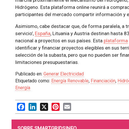
marcha próximamente el Mecanismo del Hidrógeno, 
Hidrógeno. Esta plataforma online reunirá a comprad
participantes del mercado compartir información y 
Asimismo, cabe destacar que, de forma paralela, a 
servicio’,
España
, Lituania y Austria destinan hasta 
nacional a proyectos en sus países. Esta
plataforma
identificar y financiar proyectos elegibles en sus ter
selección de la subasta, pero que no pueden ser fin
limitaciones presupuestarias.
Publicado en:
Generar Electricidad
Etiquetado como:
Energía Renovable
,
Financiación
,
Hidró
Energía
Facebook
LinkedIn
X
Pinterest
Email
SOBRE SMARTGRIDSINFO