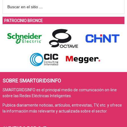
PATROCINIO BRONCE
SOBRE SMARTGRIDSINFO
SMARTGRIDSINFO es el principal medio de comunicación on-line
sobre las Redes Eléctricas Inteligentes.
Publica diariamente noticias, artículos, entrevistas, TV, etc. y ofrece
la información más relevante y actualizada sobre el sector.