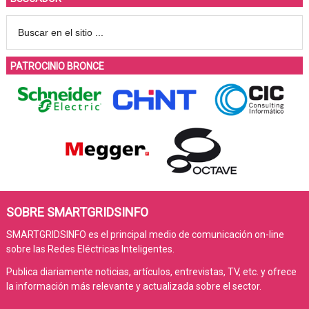
PATROCINIO BRONCE
SOBRE SMARTGRIDSINFO
SMARTGRIDSINFO es el principal medio de comunicación on-line
sobre las Redes Eléctricas Inteligentes.
Publica diariamente noticias, artículos, entrevistas, TV, etc. y ofrece
la información más relevante y actualizada sobre el sector.