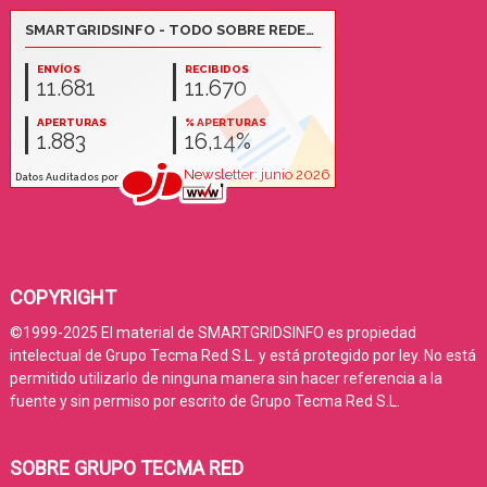
COPYRIGHT
©1999-2025 El material de SMARTGRIDSINFO es propiedad
intelectual de Grupo Tecma Red S.L. y está protegido por ley. No está
permitido utilizarlo de ninguna manera sin hacer referencia a la
fuente y sin permiso por escrito de Grupo Tecma Red S.L.
SOBRE GRUPO TECMA RED