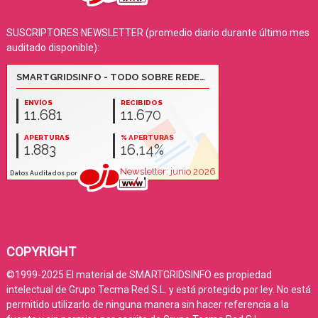
SUSCRIPTORES NEWSLETTER (promedio diario durante último mes
auditado disponible):
COPYRIGHT
©1999-2025 El material de SMARTGRIDSINFO es propiedad
intelectual de Grupo Tecma Red S.L. y está protegido por ley. No está
permitido utilizarlo de ninguna manera sin hacer referencia a la