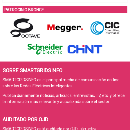
PATROCINIO BRONCE
SOBRE SMARTGRIDSINFO
SMARTGRIDSINFO es el principal medio de comunicación on-line
sobre las Redes Eléctricas Inteligentes.
Publica diariamente noticias, artículos, entrevistas, TV, etc. y ofrece
la información más relevante y actualizada sobre el sector.
AUDITADO POR OJD
SMARTGRIDSINFO está auditado por
OJD Interactiva
.