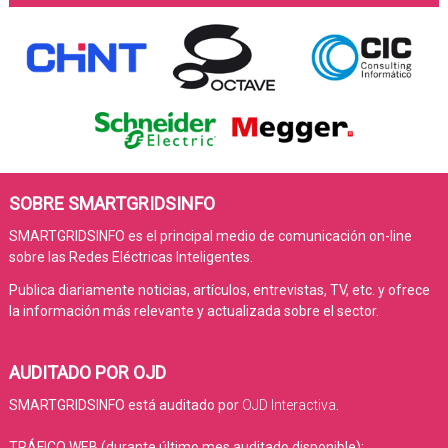
SOBRE SMARTGRIDSINFO
SMARTGRIDSINFO es el principal medio de comunicación on-line
sobre las Redes Eléctricas Inteligentes.
Publica diariamente noticias, artículos, entrevistas, TV, etc. y ofrece
la información más relevante y actualizada sobre el sector.
AUDITADO POR OJD
SMARTGRIDSINFO está auditado por
OJD Interactiva
.
TRÁFICO WEB (durante último mes auditado disponible):