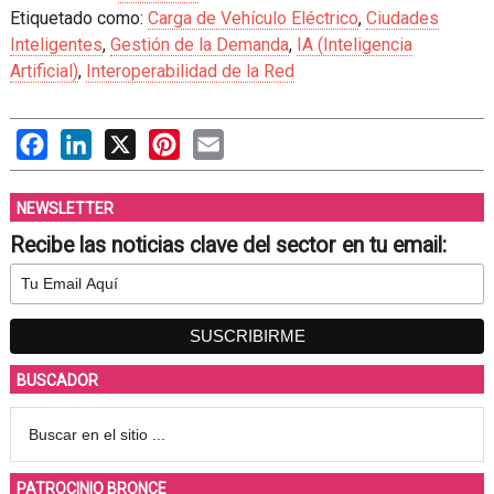
Etiquetado como:
Carga de Vehículo Eléctrico
,
Ciudades
Inteligentes
,
Gestión de la Demanda
,
IA (Inteligencia
Artificial)
,
Interoperabilidad de la Red
Facebook
LinkedIn
X
Pinterest
Email
NEWSLETTER
Recibe las noticias clave del sector en tu email:
BUSCADOR
PATROCINIO BRONCE