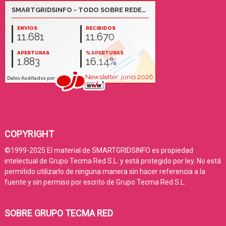
COPYRIGHT
©1999-2025 El material de SMARTGRIDSINFO es propiedad
intelectual de Grupo Tecma Red S.L. y está protegido por ley. No está
permitido utilizarlo de ninguna manera sin hacer referencia a la
fuente y sin permiso por escrito de Grupo Tecma Red S.L.
SOBRE GRUPO TECMA RED