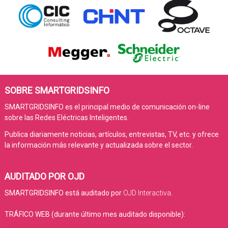
SOBRE SMARTGRIDSINFO
SMARTGRIDSINFO es el principal medio de comunicación on-line
sobre las Redes Eléctricas Inteligentes.
Publica diariamente noticias, artículos, entrevistas, TV, etc. y ofrece
la información más relevante y actualizada sobre el sector.
AUDITADO POR OJD
SMARTGRIDSINFO está auditado por
OJD Interactiva
.
TRÁFICO WEB (durante último mes auditado disponible):