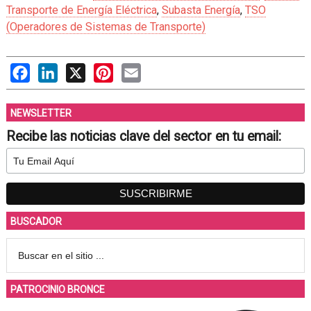
Transporte de Energía Eléctrica
,
Subasta Energía
,
TSO
(Operadores de Sistemas de Transporte)
Facebook
LinkedIn
X
Pinterest
Email
NEWSLETTER
Recibe las noticias clave del sector en tu email:
BUSCADOR
PATROCINIO BRONCE