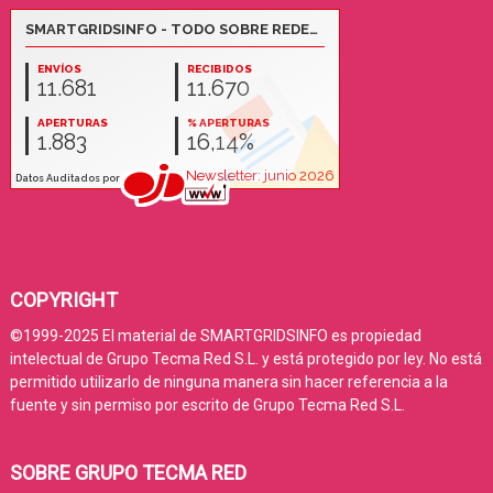
COPYRIGHT
©1999-2025 El material de SMARTGRIDSINFO es propiedad
intelectual de Grupo Tecma Red S.L. y está protegido por ley. No está
permitido utilizarlo de ninguna manera sin hacer referencia a la
fuente y sin permiso por escrito de Grupo Tecma Red S.L.
SOBRE GRUPO TECMA RED