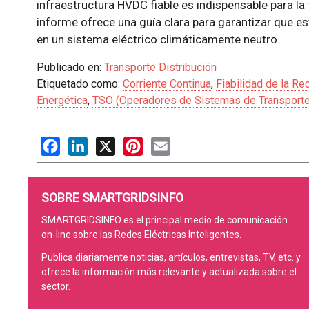
infraestructura HVDC fiable es indispensable para la 
informe ofrece una guía clara para garantizar que 
en un sistema eléctrico climáticamente neutro.
Publicado en:
Transporte Distribución
Etiquetado como:
Corriente Continua
,
Fiabilidad de la Re
Energética
,
TSO (Operadores de Sistemas de Transporte
Facebook
LinkedIn
X
Pinterest
Email
SOBRE SMARTGRIDSINFO
SMARTGRIDSINFO es el principal medio de comunicación
on-line sobre las Redes Eléctricas Inteligentes.
Publica diariamente noticias, artículos, entrevistas, TV, etc. y
ofrece la información más relevante y actualizada sobre el
sector.