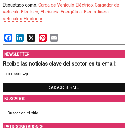
Etiquetado como:
Carga de Vehículo Eléctrico
,
Cargador de
Vehículo Eléctrico
,
Eficiencia Energética
,
Electrolinera
,
Vehículos Eléctricos
Facebook
LinkedIn
X
Pinterest
Email
NEWSLETTER
Recibe las noticias clave del sector en tu email:
BUSCADOR
PATROCINIO BRONCE