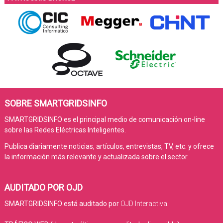
SOBRE SMARTGRIDSINFO
SMARTGRIDSINFO es el principal medio de comunicación on-line
sobre las Redes Eléctricas Inteligentes.
Publica diariamente noticias, artículos, entrevistas, TV, etc. y ofrece
la información más relevante y actualizada sobre el sector.
AUDITADO POR OJD
SMARTGRIDSINFO está auditado por
OJD Interactiva
.